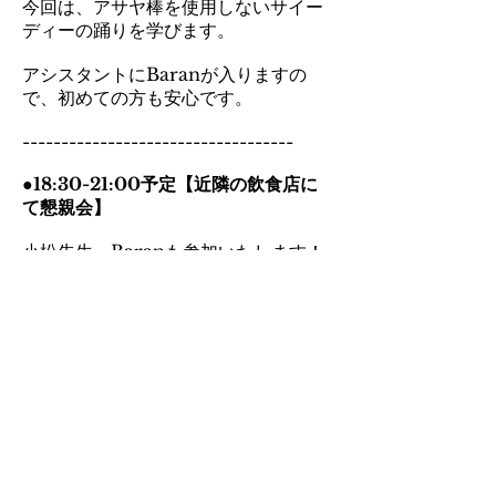
今回は、アサヤ棒を使用しないサイー
ディーの踊りを学びます。
アシスタントにBaranが入りますの
で、初めての方も安心です。
-----------------------------------
●18:30-21:00予定【近隣の飲食店に
て懇親会】
小松先生、Baranも参加いたします！
エジプトで初の日本人プロダンサーと
なった小松先生。
貴重なお話や、聞いてみたいこと、な
かなかない機会です♪
ぜひ新たな繋がりを広げ、交流の輪を
深めていきましょう^^
お申し込みはライブポケットカート