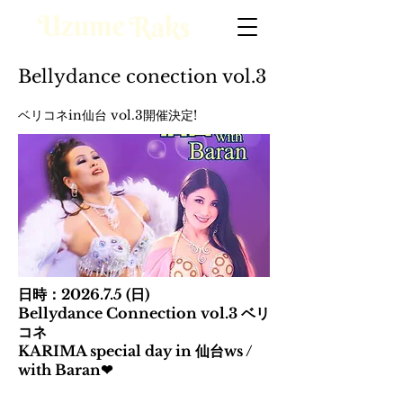
Bellydance conection vol.3
ベリコネin仙台 vol.3開催決定!
日時：2026.7.5 (日)
Bellydance Connection vol.3 ベリ
コネ
KARIMA special day in 仙台ws /
with Baran❤︎