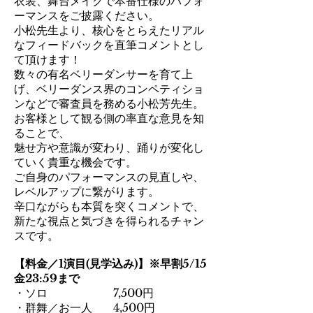
衣装、舞台メイクで本番仕様のパフォ
ーマンスをご披露ください。
小松先生より、核心をとらえたリアル
なフィードバックを直筆コメントとし
て頂けます！
数々の有名ベリーダンサーを育て上
げ、ベリーダンス界のコンペティショ
ンなどで審査員を務める小松芳先生。
お客様として観る側の率直な意見を知
ることで、
魅せ方や意識が変わり、踊りが変化し
ていく貴重な機会です。
ご自身のパフォーマンスの見直しや、
レベルアップに繋がります。
辛口ながらも本質を突くコメントで、
新たな視点と気づきを得られるチャン
スです。
【料金／1演目(見学込み)】※早割5/15
金23:59まで
・ソロ 7,500円
・群舞／お一人 4,500円