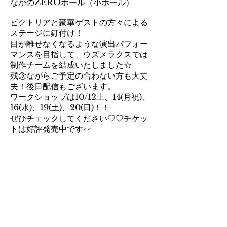
なかのZEROホール（小ホール）
ビクトリアと豪華ゲストの方々による
ステージに釘付け！
目が離せなくなるような演出パフォー
マンスを目指して、ウズメラクスでは
制作チームを結成いたしました☆
残念ながらご予定の合わない方も大丈
夫！後日配信もございます。
ワークショップは10/12土、14(月祝)、
16(水)、19(土)、20(日)！！
ぜひチェックしてください♡♡チケッ
トは好評発売中です^^​
Next＞
< Back
株式会社 サリュータ・コーポレーション